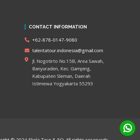
CONTACT INFORMATION
+62-878-0147-9080
talentatour.indonesia@gmail.com
Jl. Nogotirto No.15B, Area Sawah,
Banyuraden, Kec. Gamping,
Kabupaten Sleman, Daerah
Istimewa Yogyakarta 55293
ight © 2024 Ekola Tour & EO. All rights reserveds