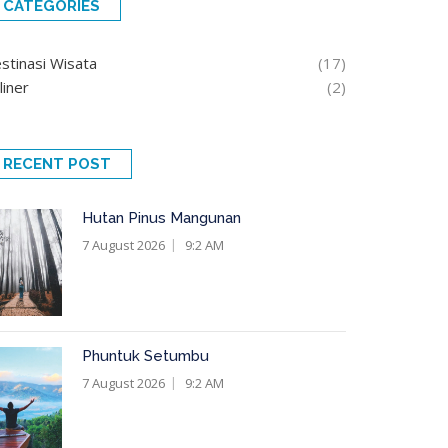
CATEGORIES
stinasi Wisata
(17)
liner
(2)
RECENT POST
Hutan Pinus Mangunan
7 August 2026
9:2 AM
Phuntuk Setumbu
7 August 2026
9:2 AM