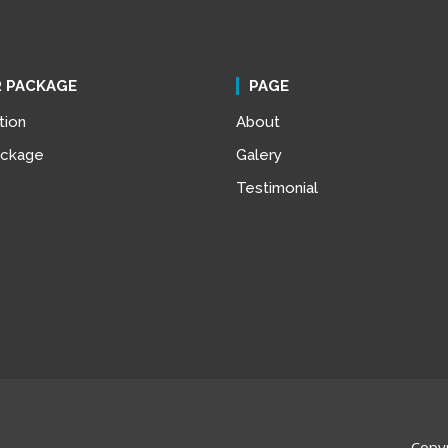
 PACKAGE
PAGE
tion
About
ackage
Galery
Testimonial
Copyr