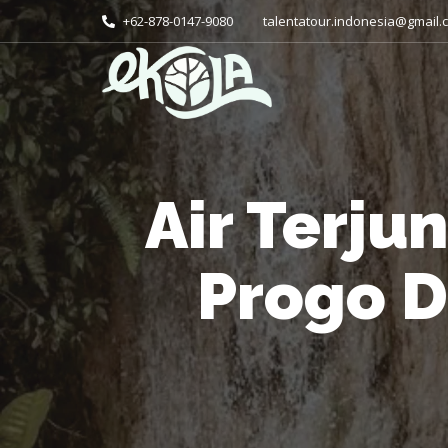
+62-878-0147-9080
talentatour.indonesia@gmail.
Air Terju
Progo D