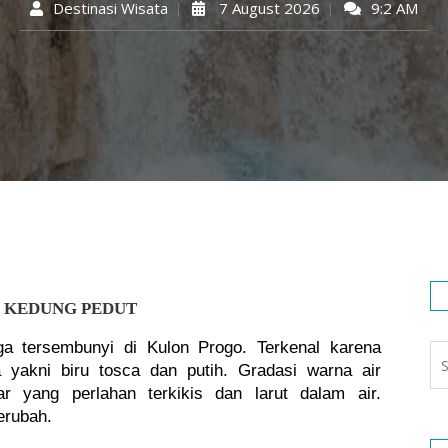
Destinasi Wisata
7 August 2026
9:2 AM
N KEDUNG PEDUT
ga tersembunyi di Kulon Progo. Terkenal karena 
 yakni biru tosca dan putih. Gradasi warna air 
r yang perlahan terkikis dan larut dalam air. 
erubah.