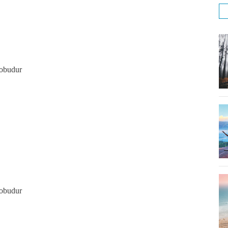
robudur
robudur