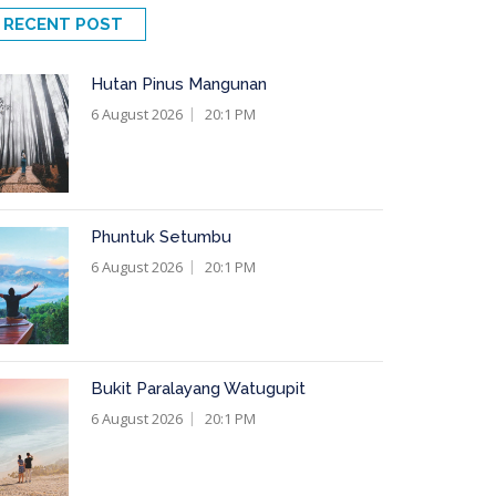
RECENT POST
Hutan Pinus Mangunan
6 August 2026
20:1 PM
Phuntuk Setumbu
6 August 2026
20:1 PM
Bukit Paralayang Watugupit
6 August 2026
20:1 PM