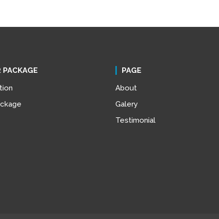
 PACKAGE
PAGE
tion
About
ackage
Galery
Testimonial