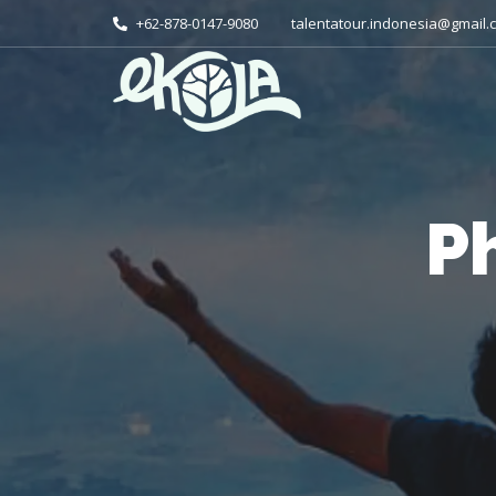
+62-878-0147-9080
talentatour.indonesia@gmail.
P