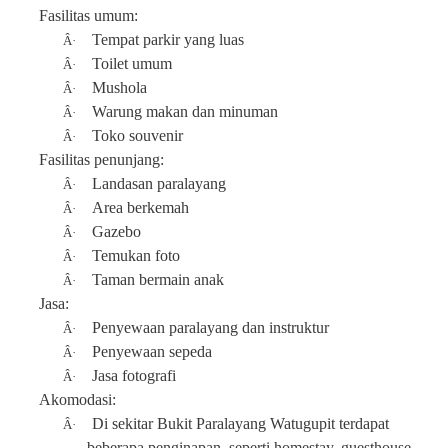
Fasilitas umum:
Tempat parkir yang luas
Â·
Toilet umum
Â·
Mushola
Â·
Warung makan dan minuman
Â·
Toko souvenir
Â·
Fasilitas penunjang:
Landasan paralayang
Â·
Area berkemah
Â·
Gazebo
Â·
Temukan foto
Â·
Taman bermain anak
Â·
Jasa:
Penyewaan paralayang dan instruktur
Â·
Penyewaan sepeda
Â·
Jasa fotografi
Â·
Akomodasi:
Di sekitar Bukit Paralayang Watugupit terdapat
Â·
beberapa penginapan, seperti homestay, guesthouse,